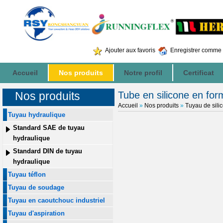
Ajouter aux favoris
Enregistrer comme 
Accueil
Nos produits
Notre profil
Certificat
Nos produits
Tube en silicone en for
Accueil
»
Nos produits
»
Tuyau de sili
Tuyau hydraulique
Standard SAE de tuyau
hydraulique
Standard DIN de tuyau
hydraulique
Tuyau téflon
Tuyau de soudage
Tuyau en caoutchouc industriel
Tuyau d'aspiration