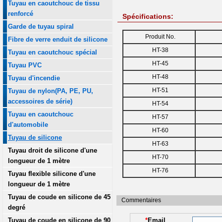
Tuyau en caoutchouc de tissu
renforcé
Spécifications:
Garde de tuyau spiral
Produit No.
Fibre de verre enduit de silicone
HT-38
Tuyau en caoutchouc spécial
HT-45
Tuyau PVC
HT-48
Tuyau d'incendie
HT-51
Tuyau de nylon(PA, PE, PU,
accessoires de série)
HT-54
Tuyau en caoutchouc
HT-57
d'automobile
HT-60
Tuyau de silicone
HT-63
Tuyau droit de silicone d'une
HT-70
longueur de 1 mètre
HT-76
Tuyau flexible silicone d'une
longueur de 1 mètre
Tuyau de coude en silicone de 45
Commentaires
degré
Tuyau de coude en silicone de 90
*
Email