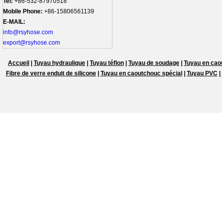
Tel:
+86-532-87970518
Mobile Phone:
+86-15806561139
E-MAIL:
info@rsyhose.com
export@rsyhose.com
Accueil
|
Tuyau hydraulique
|
Tuyau téflon
|
Tuyau de soudage
|
Tuyau en caou
Fibre de verre enduit de silicone
|
Tuyau en caoutchouc spécial
|
Tuyau PVC
|