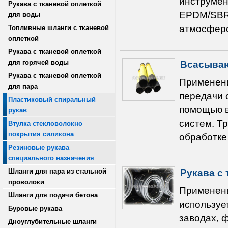
инструмен
Рукава с тканевой оплеткой
EPDM/SBR 
для воды
атмосферо
Топливные шланги с тканевой
оплеткой
Рукава с тканевой оплеткой
для горячей воды
Всасываю
Рукава с тканевой оплеткой
Применени
для пара
передачи с
Пластиковый спиральный
помощью в
рукав
систем. Тр
Втулка стекловолокно
покрытия силикона
обработке
Резиновые рукава
специального назначения
Шланги для пара из стальной
Рукава с 
проволоки
Применени
Шланги для подачи бетона
используе
Буровые рукава
заводах, ф
Дноуглубительные шланги