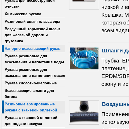
Рукава для пескоструйной
низкой и 
очистки
Химические рукава
Крышка: М
Резиновый шланг класса еды
которая о
Воздушный тормозной шланг
всем вида
для железной дороги и
грузовика
Напорно-всасывающий рукав
Шланги д
Рукава резиновые для
Трубка: E
всасывания и нагнетания воды
плетение,
Рукава резиновые для
EPDM/SBR 
всасывания и нагнетания масел
Рукава кислотно-щелочные
озону и и
Всасывающие шланги для
бетона
Воздушны
Резиновые армированные
рукава с тканевой оплеткой
Применени
Рукава с тканевой оплеткой
использую
для подачи воздуха