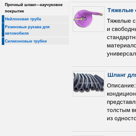
Прочный шланг—каучуковое
Тяжелые 
покрытие
Нейлоновая труба
Тяжелые с
Резиновые рукава для
и свободн
автомобиля
стандартн
Силиконовые трубки
материало
универсал
Шланг дл
Описание:
кондицион
представл
толстым в
из односто