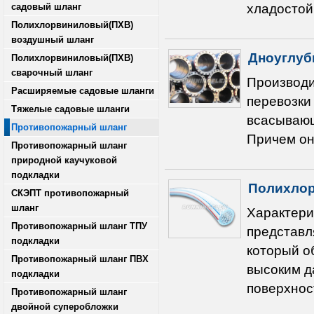
садовый шланг
хладостойк
Полихлорвиниловый(ПХВ)
воздушный шланг
Дноуглуб
Полихлорвиниловый(ПХВ)
сварочный шланг
Производи
Расширяемые садовые шланги
перевозки
Тяжелые садовые шланги
всасывающ
Противопожарный шланг
Причем он
Противопожарный шланг
природной каучуковой
подкладки
Полихлор
СКЭПТ противопожарный
шланг
Характери
Противопожарный шланг ТПУ
представл
подкладки
который о
Противопожарный шланг ПВХ
высоким д
подкладки
поверхнос
Противопожарный шланг
двойной суперобложки