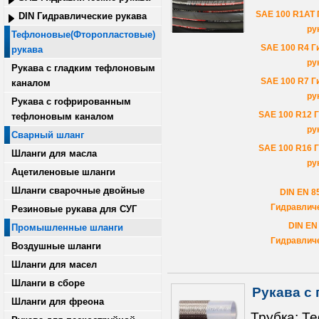
SAE 100 R1AT 
DIN Гидравлические рукава
ру
Тефлоновые(Фторопластовые)
SAE 100 R4 Г
рукава
ру
Рукава с гладким тефлоновым
SAE 100 R7 Г
каналом
ру
Рукава с гофрированным
SAE 100 R12 
тефлоновым каналом
ру
Сварный шланг
SAE 100 R16 
Шланги для масла
ру
Ацетиленовые шланги
Шланги сварочные двойные
DIN EN 8
Гидравличе
Резиновые рукава для СУГ
DIN EN
Промышленные шланги
Гидравличе
Воздушные шланги
Шланги для масел
Шланги в сборе
Рукава с
Шланги для фреона
Трубка: Т