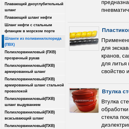
предназна
Плавающий дноуглубительный
пневматич
шланг
Плавающий шланг нефти
Шланг нефти с стальным
Пластико
фланцем в морском порте
Шланги из поливинилхлорида
Применени
(ПВХ)
для экскав
Полихлорвиниловый (ПХВ)
кранов, с
прозрачный рукав
для литья
Полихлорвиниловый(ПХВ)
свойство и
армированный шланг
Полихлорвиниловый(ПХВ)
армированный шланг стальной
Втулка с
проволокой
Полихлорвиниловый(ПХВ)
Втулка ст
шланг выдуванием
обработки
Полихлорвиниловый(ПХВ)
стекла по
всасывающий шланг
диэлектри
Полихлорвиниловый(ПХВ)