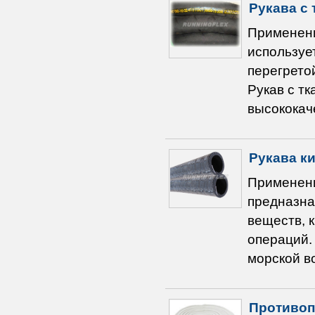
Рукава с
Применени
используе
перегрето
Рукав с тк
высококач
Рукава к
Применени
предназна
веществ, 
операций.
морской в
Противоп