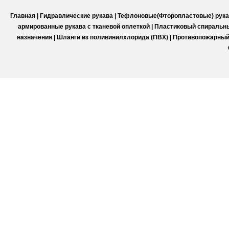
Главная
|
Гидравлические рукава
|
Тефлоновые(Фторопластовые) рука
армированные рукава с тканевой оплеткой
|
Пластиковый спиральны
назначения
|
Шланги из поливинилхлорида (ПВХ)
|
Противопожарный