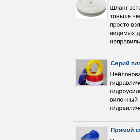
Шланг вста
тоньше че
просто взя
видимых д
неправильн
Серий пл
Нейлонова
гидравлич
гидроусил
вилочный п
гидравлич
Прямой с