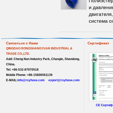
Полиэстер
и давлени
двигателя
система ох
Связаться с Нами
Сертификат
QINGDAO RONGSHANGYUAN INDUSTRIAL &
TRADE CO.,LTD.
Add:
Cheng Nan Industry Park, Changle, Shandong,
China.
Tel:
+86-532-87970518
Mobile Phone:
+86-15806561139
E-MAIL:
info@rsyhose.com
export@rsyhose.com
CE Сертиф